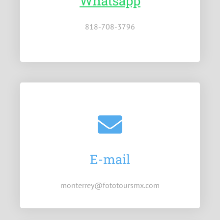
Whatsapp
818-708-3796
E-mail
monterrey@fototoursmx.com