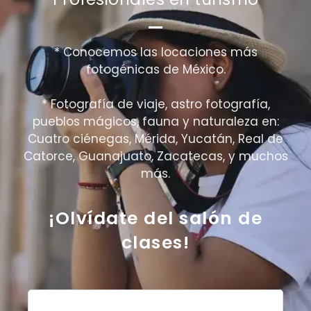
* Conocemos las locaciones más
fotogénicas de México.
* Fotografía de viaje, astro fotografía,
pueblos mágicos, fauna y naturaleza en:
Cuatro ciénegas, Mérida, Yucatán, Real de
Catorce, Guanajuato, Zacatecas, y muchos
más.
¡Olvídate del salón de
clases!