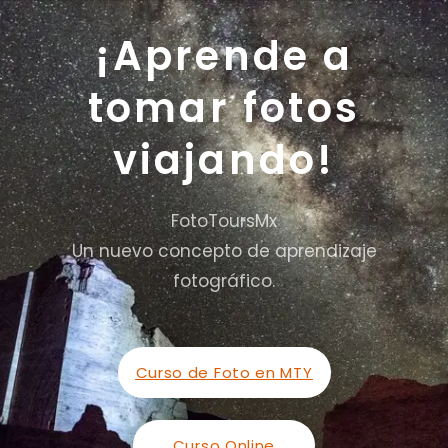
¡Aprende a
tomar fotos
viajando!
FotoToursMx
Un nuevo concepto de aprendizaje
fotográfico.
Curso de Foto en MTY
Curso Online